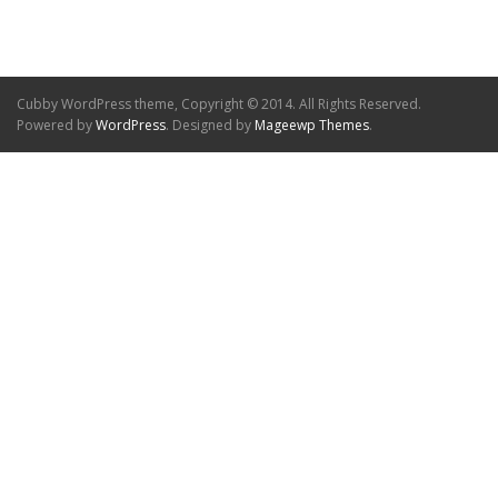
Cubby WordPress theme, Copyright © 2014. All Rights Reserved.
Powered by
WordPress
. Designed by
Mageewp Themes
.