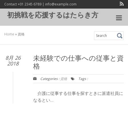
Contact +01 2345 6789 | info@example.com
初挑戦を応援するはたらき方
Toggle
navigat
Home
»
資格
Search
for:
8月 26
未経験での仕事への従事と資
2018
格
Categories :
資格
Tags :
介護に従事する仕事を探すときに派遣社員に
なるとい…